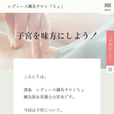
Skip
レディース鍼灸サロン「ちょ」
to
MENU
content
子宮を味方にしよう！
ご予約はこちら
こんにちは。
徳島 レディース鍼灸サロンちょ
鍼灸師＆栄養士の宮本です。
今回は子宮について。