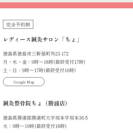
ブ
サ
イ
完全予約制
ト
を
レディース鍼灸サロン「ちょ」
リ
ニ
徳島県徳島市三軒屋町外23-172
ュ
月・水・金：9時～18時(最終受付17時)
ー
土・日：9時～17時(最終受付16時)
ア
Google Map
ル
い
た
鍼灸整骨院ちょ（勝浦店）
し
徳島県勝浦郡勝浦町大字坂本字坂本36-5
ま
火：9時～19時(最終受付18時)
し