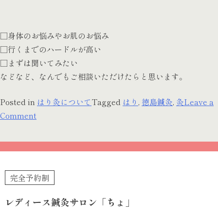
□身体のお悩みやお肌のお悩み
□行くまでのハードルが高い
□まずは聞いてみたい
などなど、なんでもご相談いただけたらと思います。
Posted in
はり灸について
Tagged
はり
,
徳島鍼灸
,
灸
Leave a
on
Comment
鍼
っ
て
痛
完全予約制
い
の？
レディース鍼灸サロン「ちょ」