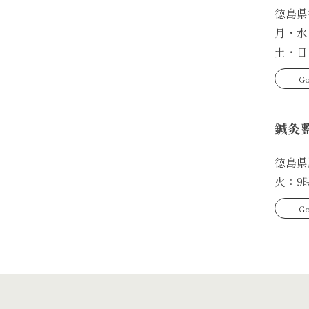
徳島県
月・水
土・日
Go
鍼灸
徳島県
火：9
Go