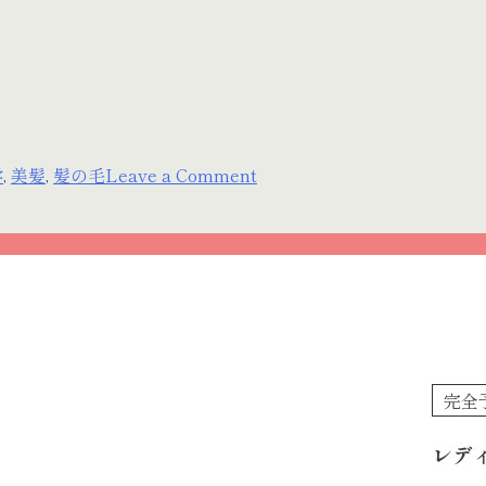
on
学
,
美髪
,
髪の毛
Leave a Comment
東
洋
医
学
で
み
る
完全
髪
の
レデ
毛