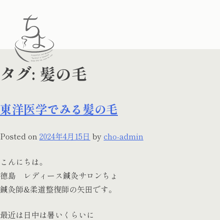
Skip
to
content
タグ:
髪の毛
東洋医学でみる髪の毛
Posted on
2024年4月15日
by
cho-admin
こんにちは。
徳島 レディース鍼灸サロンちょ
鍼灸師&柔道整復師の矢田です。
最近は日中は暑いくらいに